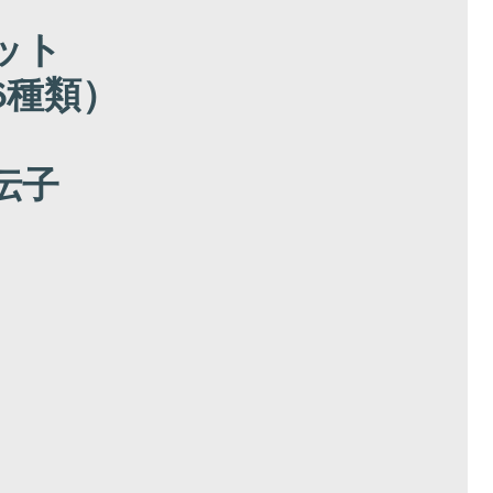
ット
6種類）
伝子